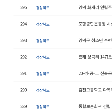
295
영덕 화개리 연립
경상북도
294
포항종합운동장 시
경상북도
293
영덕군 청소년 수
경상북도
292
흥해 성곡리 1471
경상북도
291
20-경-공-11 신축
경상북도
290
김천고등학교 다목
경상북도
289
통합보훈회관 건립
경상북도