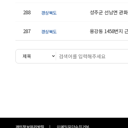
288
성주군 선남면 관
경상북도
287
용강동 1458번지 
경상북도
다음
맨끝
개인정보처리방침
이메일무단수집거부