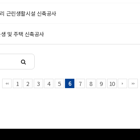
화리 근린생활시설 신축공사
근생 및 주택 신축공사
1
2
3
4
5
6
7
8
9
10