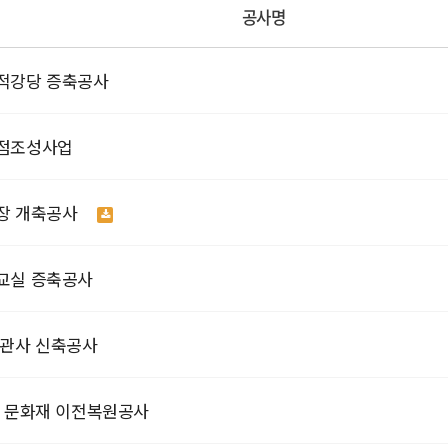
공사명
적강당 증축공사
점조성사업
장 개축공사
교실 증축공사
립관사 신축공사
대 문화재 이전복원공사