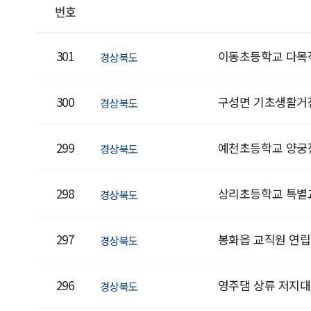
번호
301
이동초등학교 다목
경상북도
300
구성면 기초생활거
경상북도
299
예천초등학교 양궁
경상북도
298
상리초등학교 특별
경상북도
297
봉화읍 교직원 연
경상북도
296
영주댐 상류 저지
경상북도